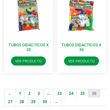
TUBOS DIDÁCTICOS X
TUBOS DIDÁCTICOS X
20
36
VER PRODUCTO
VER PRODUCTO
←
1
2
3
…
23
24
25
26
27
28
29
30
→